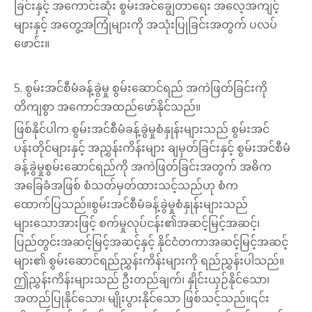
ခြင်းနှင့် အကောင်းဆုံး စွမ်းအင်ချွေတာရေး အလေ့အကျင့်
များနှင့် အတွေ့အကြုံများကို အသုံးပြုခြင်းအတွက် ပလပ်
ဖောင်း။
5. စွမ်းအင်စီမံခန့်ခွဲမှု စွမ်းဆောင်ရည် အကဲဖြတ်ခြင်းကို
တိကျစွာ အကောင်အထည်ဖော်နိုင်သည်။
ဖြစ်နိုင်ပါက စွမ်းအင်စီမံခန့်ခွဲမှုစံနှုန်းများသည် စွမ်းအင်
ပန်းတိုင်များနှင့် အညွှန်းကိန်းများ ချမှတ်ခြင်းနှင့် စွမ်းအင်စီမံ
ခန့်ခွဲမှုစွမ်းဆောင်ရည်ကို အကဲဖြတ်ခြင်းအတွက် အဓိက
အခြေခံအဖြစ် စံသတ်မှတ်ထားသင့်သည်ဟု စံက
ထောက်ပြသည်။စွမ်းအင်စီမံခန့်ခွဲမှုစံနှုန်းများသည်
များသောအားဖြင့် စက်မှုလုပ်ငန်း၏အဆင့်မြင့်အဆင့်၊
ပြည်တွင်းအဆင့်မြင့်အဆင့်နှင့် နိုင်ငံတကာအဆင့်မြင့်အဆင့်
များ၏ စွမ်းဆောင်ရည်ညွှန်းကိန်းများကို ရည်ညွှန်းပါသည်။
ဤညွှန်းကိန်းများသည် ဦးတည်ချက်၊ နှိုင်းယှဉ်နိုင်သော၊
အတည်ပြုနိုင်သော၊ မျိုးပွားနိုင်သော ဖြစ်သင့်သည်။၎င်း