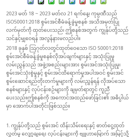
2023 မတ် 18 ~ 2023 မတ်လ 21 ရက်နေ့၊ ကုမ္ပဏီသည်
ISO50001:2018 စွမ်းအင်စီမံခန့်ခွဲမှုစနစ် အသိအမှတ်ပြု
လက်မှတ်ကို ထုတ်ပေးသည်၊ ဤစနစ်အတွက် ကျွန်ုပ်တို့သည်
သင်နှင့်မျှဝေရန် အလွန်နားမလည်ပါ။
2018 ခုနှစ် ဩဂုတ်လတွင်ထုတ်ဝေသော ISO 50001:2018
စွမ်းအင်စီမံခန့်ခွဲမှုစနစ်လိုအပ်ချက်များနှင့် အသုံးပြုမှု
လမ်းညွှန်သည် အဖွဲ့အစည်းများအား စွမ်းအင်အသုံးပြုမှု၊
စွမ်းအင်သုံးစွဲမှုနှင့် စွမ်းအင်ထိရောက်မှုအပါအဝင် စွမ်းအင်
စွမ်းဆောင်ရည်တိုးတက်မှုများကို လမ်းညွှန်ရန် လိုအပ်သော
စနစ်များနှင့် လုပ်ငန်းစဉ်များကို ချမှတ်ရာတွင် ကူညီ
ပေးသည်။ဤစနစ်ကို အကောင်အထည်ဖော်ခြင်း၏ အဓိပ္ပါယ်
မှာ အောက်ပါအတိုင်းဖြစ်သည်။
1. ကျွန်ုပ်တို့သည် စွမ်းအင် ထိန်းသိမ်းရေးနှင့် ဓာတ်ငွေ့ထုတ်
လွှတ်မှု လျှော့ချရေး လုပ်ငန်းများကို ဗျူဟာမြောက် အမြင့်သို့