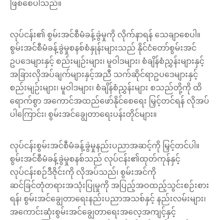
ဖြစ်စေပါသည်။
လုပ်ငန်း၏ စွမ်းအင်စီမံခန့်ခွဲမှုကို လိုက်နာရန် သေချာစေပါ။
စွမ်းအင်စီမံခန့်ခွဲမှုစနစ်စံနှုန်းများသည် နိုင်ငံတော်စွမ်းအင်
ဥပဒေများနှင့် စည်းမျဉ်းများ၊ မူဝါဒများ၊ စံချိန်စံညွှန်းများနှင့်
အခြားလိုအပ်ချက်များနှင့်အညီ သက်ဆိုင်ရာဥပဒေများနှင့်
စည်းမျဉ်းများ၊ မူဝါဒများ၊ စံချိန်စံညွှန်းများ စသည်တို့ကို ထိ
ရောက်စွာ အကောင်အထည်ဖော်နိုင်စေရေး မြှင့်တင်ရန် လိုအပ်
ပါကြောင်း၊ စွမ်းအင်ချွေတာရေးပန်းတိုင်များ။
လုပ်ငန်းစွမ်းအင်စီမံခန့်ခွဲမှုနည်းပညာအဆင့်ကို မြှင့်တင်ပါ။
စွမ်းအင်စီမံခန့်ခွဲမှုစနစ်သည် လုပ်ငန်း၏ထုတ်ကုန်နှင့်
လုပ်ငန်းစဉ်ဒီဇိုင်းကို လိုအပ်သည်၊ စွမ်းအင်ကို
ဆင်ခြင်တုံတရားအသုံးပြုမှုကို အပြည့်အဝထည့်သွင်းစဉ်းစား
ရန်၊ စွမ်းအင်ချွေတာရေးနည်းပညာအသစ်နှင့် နည်းလမ်းများ၊
အကောင်းဆုံးစွမ်းအင်ချွေတာရေးအလေ့အကျင့်နှင့်