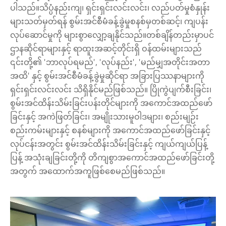
ပါသည်။သိပ္ပံနည်းကျ၊ ရှင်းရှင်းလင်းလင်း၊ လည်ပတ်မှုစံနှုန်း
များသတ်မှတ်ရန် စွမ်းအင်စီမံခန့်ခွဲမှုစနစ်မှတစ်ဆင့်၊ ကျပန်း
လုပ်ဆောင်မှုကို များစွာလျှော့ချနိုင်သည်။တစ်ချိန်တည်းမှာပင်
ဌာနဆိုင်ရာများနှင့် ရာထူးအဆင့်တိုင်းရှိ ဝန်ထမ်းများသည်
၎င်းတို့၏ 'ဘာလုပ်ရမည်', 'လုပ်နည်း', 'မည်မျှအတိုင်းအတာ
အထိ' နှင့် စွမ်းအင်စီမံခန့်ခွဲမှုဆိုင်ရာ အခြားပြဿနာများကို
ရှင်းရှင်းလင်းလင်း သိရှိနိုင်မည်ဖြစ်သည်။ ပြိုကွဲပျက်စီးခြင်း၊
စွမ်းအင်ထိန်းသိမ်းခြင်းပန်းတိုင်များကို အကောင်အထည်ဖော်
ခြင်းနှင့် အကဲဖြတ်ခြင်း၊ အမျိုးသားမူဝါဒများ၊ စည်းမျဉ်း
စည်းကမ်းများနှင့် စနစ်များကို အကောင်အထည်ဖော်ခြင်းနှင့်
လုပ်ငန်းအတွင်း စွမ်းအင်ထိန်းသိမ်းခြင်းနှင့် ကျယ်ကျယ်ပြန့်
ပြန့် အသုံးချခြင်းတို့ကို တိကျစွာအကောင်အထည်ဖော်ခြင်းတို့
အတွက် အထောက်အကူဖြစ်စေမည်ဖြစ်သည်။