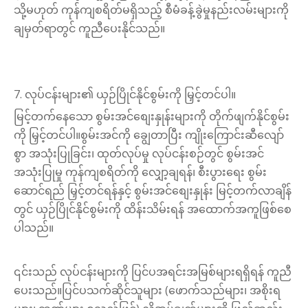
သို့မဟုတ် ကုန်ကျစရိတ်မရှိသည့် စီမံခန့်ခွဲမှုနည်းလမ်းများကို
ချမှတ်ရာတွင် ကူညီပေးနိုင်သည်။
7. လုပ်ငန်းများ၏ ယှဉ်ပြိုင်နိုင်စွမ်းကို မြှင့်တင်ပါ။
မြင့်တက်နေသော စွမ်းအင်စျေးနှုန်းများကို တိုက်ဖျက်နိုင်စွမ်း
ကို မြှင့်တင်ပါ။စွမ်းအင်ကို ချွေတာပြီး ကျိုးကြောင်းဆီလျော်
စွာ အသုံးပြုခြင်း၊ ထုတ်လုပ်မှု လုပ်ငန်းစဉ်တွင် စွမ်းအင်
အသုံးပြုမှု ကုန်ကျစရိတ်ကို လျှော့ချရန်၊ စီးပွားရေး စွမ်း
ဆောင်ရည် မြှင့်တင်ရန်နှင့် စွမ်းအင်စျေးနှုန်း မြင့်တက်လာချိန်
တွင် ယှဉ်ပြိုင်နိုင်စွမ်းကို ထိန်းသိမ်းရန် အထောက်အကူဖြစ်စေ
ပါသည်။
၎င်းသည် လုပ်ငန်းများကို ပြင်ပအရင်းအမြစ်များရရှိရန် ကူညီ
ပေးသည်။ပြင်ပသက်ဆိုင်သူများ (ဖောက်သည်များ၊ အစိုးရ