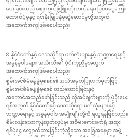
များ၊ ဘဏ်များ စသည်ဖြင့်) လိုအပ်ချက်များကို ဖြည့်ဆည်း
ပေးခြင်းသည် စျေးကွက်ဖွံ့ဖြိုးတိုးတက်ရေး၊ ပြင်ပငွေကြေး
ထောက်ပံ့မှုနှင့် ရင်းနှီးမြှုပ်နှံမှုဆွဲဆောင်မှုတို့အတွက်
အထောက်အကူဖြစ်စေပါသည်။
8. နိုင်ငံတော်နှင့် ဒေသဆိုင်ရာ မက်လုံးများနှင့် ဘဏ္ဍာရေးနှင့်
အခွန်မူဝါဒများ အသီးသီး၏ ပံ့ပိုးကူညီမှုအတွက်
အထောက်အကူဖြစ်စေပါသည်။
စွမ်းအင်စီမံခန့်ခွဲမှုစနစ်၏ အသိအမှတ်ပြုလက်မှတ်ဖြင့်
စွမ်းအင်စီမံခန့်ခွဲမှုစနစ် တည်ထောင်ခြင်းနှင့်
အကောင်အထည်ဖော်ခြင်းသည် လိုအပ်ချက်များကို ပံ့ပိုးပေး
ရန်အတွက် နိုင်ငံတော်နှင့် ဒေသဆိုင်ရာ မက်လုံးများနှင့်
ဘဏ္ဍာရေးနှင့် အခွန်မူဝါဒ အမျိုးမျိုးတို့ကို ရယူရန်ဖြစ်သည်။
စိမ်းလန်းသောကုန်ထုတ်လုပ်မှု၊ အစိမ်းရောင်စက်ရုံ အထူး
ရန်ပုံငွေ လျှောက်ထားခြင်းကဲ့သို့သော အခြေအနေမှာ အဖွဲ့