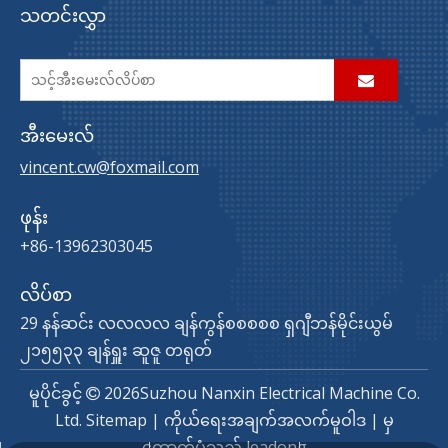
သတင်းလွှာ
အီးမေးလ်
vincent.cw@foxmail.com
ဖုန်း
+86-13962303045
လိပ်စာ
29 နန်ဆင်း လလလလ ချန်ကွန်စစစစစ ရှဂျီဘန်မိုင်းယွမ်
၂၁၅၅၃၃ ချန်ရှူး ဆူဇူ တရုတ်
မူပိုင်ခွင့်
2026
Suzhou Nanxin Electrical Machine Co.

Ltd.
Sitemap
|
ကိုယ်ရေးအချက်အလက်မူဝါဒ
| မှ
ထောက်ပံ့သည်
leadong