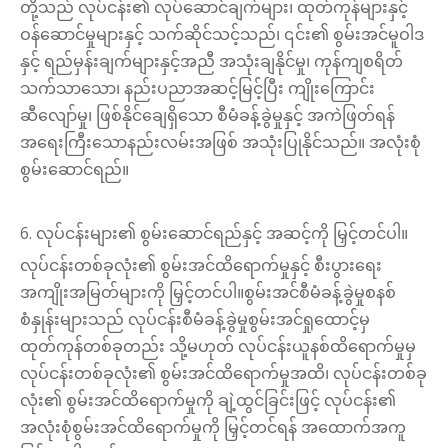
တို့သည် လုပ်ငန်း၏ လုပ်ဆောင်ချက်များ၊ ထုတ်ကုန်များနှင့်
ဝန်ဆောင်မှုများနှင့် သက်ဆိုင်သင့်သည်၊ ၎င်း၏ စွမ်းအင်မူဝါဒ
နှင့် ရည်မှန်းချက်များနှင့်အညီ အသုံးချနိုင်မှု၊ ကုန်ကျစရိတ်
သက်သာသော၊ နည်းပညာအဆင့်မြင့်ပြီး ကျိုးကြောင်း
ဆီလျော်မှု၊ ဖြစ်နိုင်ချေရှိသော စီမံခန့်ခွဲမှုနှင့် အကဲဖြတ်ရန်
အရေးကြီးသောနည်းလမ်းအဖြစ် အသုံးပြုနိုင်သည်။ အလုံးစုံ
စွမ်းဆောင်ရည်။
6. လုပ်ငန်းများ၏ စွမ်းဆောင်ရည်နှင့် အဆင့်ကို မြှင့်တင်ပါ။
လုပ်ငန်းတစ်ခုလုံး၏ စွမ်းအင်ထိရောက်မှုနှင့် စီးပွားရေး
အကျိုးအမြတ်များကို မြှင့်တင်ပါ။စွမ်းအင်စီမံခန့်ခွဲမှုစနစ်
စံနှုန်းများသည် လုပ်ငန်းစီမံခန့်ခွဲမှုစွမ်းအင်ရှုထောင့်မှ
ထုတ်ကုန်တစ်ခုတည်း သို့မဟုတ် လုပ်ငန်းယူနစ်ထိရောက်မှုမှ
လုပ်ငန်းတစ်ခုလုံး၏ စွမ်းအင်ထိရောက်မှုအထိ၊ လုပ်ငန်းတစ်ခု
လုံး၏ စွမ်းအင်ထိရောက်မှုကို ချဲ့ထွင်ခြင်းဖြင့် လုပ်ငန်း၏
အလုံးစုံစွမ်းအင်ထိရောက်မှုကို မြှင့်တင်ရန် အထောက်အကူ