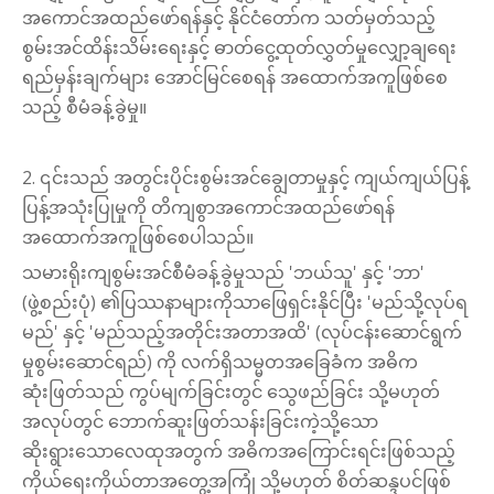
အကောင်အထည်ဖော်ရန်နှင့် နိုင်ငံတော်က သတ်မှတ်သည့်
စွမ်းအင်ထိန်းသိမ်းရေးနှင့် ဓာတ်ငွေ့ထုတ်လွှတ်မှုလျှော့ချရေး
ရည်မှန်းချက်များ အောင်မြင်စေရန် အထောက်အကူဖြစ်စေ
သည့် စီမံခန့်ခွဲမှု။
2. ၎င်းသည် အတွင်းပိုင်းစွမ်းအင်ချွေတာမှုနှင့် ကျယ်ကျယ်ပြန့်
ပြန့်အသုံးပြုမှုကို တိကျစွာအကောင်အထည်ဖော်ရန်
အထောက်အကူဖြစ်စေပါသည်။
သမားရိုးကျစွမ်းအင်စီမံခန့်ခွဲမှုသည် 'ဘယ်သူ' နှင့် 'ဘာ'
(ဖွဲ့စည်းပုံ) ၏ပြဿနာများကိုသာဖြေရှင်းနိုင်ပြီး 'မည်သို့လုပ်ရ
မည်' နှင့် 'မည်သည့်အတိုင်းအတာအထိ' (လုပ်ငန်းဆောင်ရွက်
မှုစွမ်းဆောင်ရည်) ကို လက်ရှိသမ္မတအခြေခံက အဓိက
ဆုံးဖြတ်သည် ကွပ်မျက်ခြင်းတွင် သွေဖည်ခြင်း သို့မဟုတ်
အလုပ်တွင် ဘောက်ဆူးဖြတ်သန်းခြင်းကဲ့သို့သော
ဆိုးရွားသောလေထုအတွက် အဓိကအကြောင်းရင်းဖြစ်သည့်
ကိုယ်ရေးကိုယ်တာအတွေ့အကြုံ သို့မဟုတ် စိတ်ဆန္ဒပင်ဖြစ်