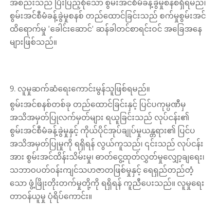
အစည်းသည် ပြီးပြည့်စုံသော စွမ်းအင်စီမံခန့်ခွဲမှုစနစ်ရှိရမည်၊
စွမ်းအင်စီမံခန့်ခွဲမှုစနစ် တည်ထောင်ခြင်းသည် စက်မှုစွမ်းအင်
ထိရောက်မှု 'ခေါင်းဆောင်' ဆန်ခါတင်စာရင်းဝင် အခြေအနေ
များဖြစ်သည်။
9. လူမှုဆက်ဆံရေးကောင်းမွန်သူဖြစ်ရမည်။
စွမ်းအင်စနစ်တစ်ခု တည်ထောင်ခြင်းနှင့် ပြင်ပကုမ္ပဏီမှ
အသိအမှတ်ပြုလက်မှတ်များ ရယူခြင်းသည် လုပ်ငန်း၏
စွမ်းအင်စီမံခန့်ခွဲမှုနှင့် ကိုယ်ပိုင်အုပ်ချုပ်မှုယန္တရား၏ ပြင်ပ
အသိအမှတ်ပြုမှုကို ရရှိရန် လွယ်ကူသည်၊ ၎င်းသည် လုပ်ငန်း
အား စွမ်းအင်ထိန်းသိမ်းမှု၊ ဓာတ်ငွေ့ထုတ်လွှတ်မှုလျှော့ချရေး၊
သဘာဝပတ်ဝန်းကျင်သဟဇာတဖြစ်မှုနှင့် ရေရှည်တည်တံ့
သော ဖွံ့ဖြိုးတိုးတက်မှုတို့ကို ရရှိရန် ကူညီပေးသည်။ လူမှုရေး
တာဝန်ယူမှု ပုံရိပ်ကောင်း။