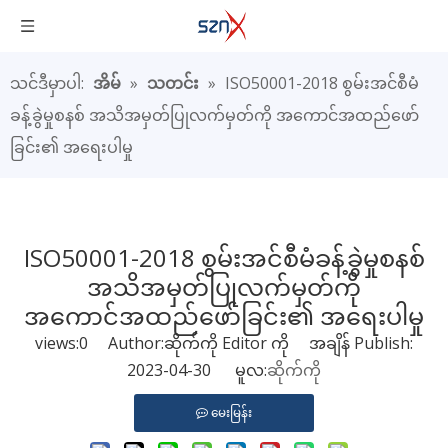
သင်ဒီမှာပါ:
အိမ်
»
သတင်း
»
ISO50001-2018 စွမ်းအင်စီမံ
ခန့်ခွဲမှုစနစ် အသိအမှတ်ပြုလက်မှတ်ကို အကောင်အထည်ဖော်
ခြင်း၏ အရေးပါမှု
ISO50001-2018 စွမ်းအင်စီမံခန့်ခွဲမှုစနစ်
အသိအမှတ်ပြုလက်မှတ်ကို
အကောင်အထည်ဖော်ခြင်း၏ အရေးပါမှု
views:
0
Author:ဆိုက်ကို Editor ကို အချိန် Publish:
2023-04-30 မူလ:
ဆိုက်ကို
မေးမြန်း