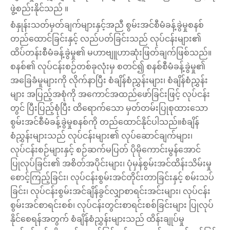
ဖွဲ့စည်းနိုင်သည် ။
စံနှုန်းသတ်မှတ်ချက်များနှင့်အညီ စွမ်းအင်စီမံခန့်ခွဲမှုစနစ်
တည်ထောင်ခြင်းနှင့် လည်ပတ်ခြင်းသည် လုပ်ငန်းများ၏
ထိပ်တန်းစီမံခန့်ခွဲမှု၏ မဟာဗျူဟာဆုံးဖြတ်ချက်ဖြစ်သည်။
စနစ်၏ လုပ်ငန်းစဉ်တစ်ခုလုံးမှ စတင်၍ စနစ်စီမံခန့်ခွဲမှု၏
အခြေခံမူများကို လိုက်နာပြီး စံချိန်စံညွှန်းများ၊ စံချိန်စံညွှန်း
များ အပြည့်အစုံကို အကောင်အထည်ဖော်ခြင်းဖြင့် လုပ်ငန်း
တွင် ပြီးပြည့်စုံပြီး ထိရောက်သော မှတ်တမ်းပြုစုထားသော
စွမ်းအင်စီမံခန့်ခွဲမှုစနစ်ကို တည်ထောင်နိုင်ပါသည်။စံချိန်
စံညွှန်းများသည် လုပ်ငန်းများ၏ လုပ်ဆောင်ချက်များ၊
လုပ်ငန်းစဉ်များနှင့် စဉ်ဆက်မပြတ် ပိုမိုကောင်းမွန်အောင်
ပြုလုပ်ခြင်း၏ အစိတ်အပိုင်းများ၊ ပုံမှန်စွမ်းအင်ထိန်းသိမ်းမှု
စောင့်ကြည့်ခြင်း၊ လုပ်ငန်းစွမ်းအင်တိုင်းတာခြင်းနှင့် စမ်းသပ်
ခြင်း၊ လုပ်ငန်းစွမ်းအင်ချိန်ခွင်လျှာစာရင်းအင်းများ၊ လုပ်ငန်း
စွမ်းအင်စာရင်းစစ်၊ လုပ်ငန်းတွင်းစာရင်းစစ်ခြင်းများ ပြုလုပ်
နိုင်စေရန်အတွက် စံချိန်စံညွှန်းများသည် ထိန်းချုပ်မှု