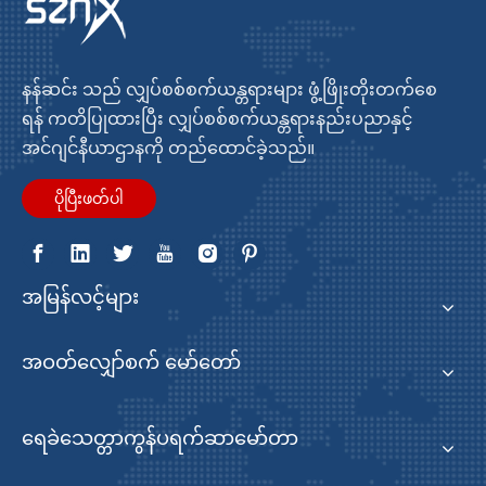
နန်ဆင်း သည် လျှပ်စစ်စက်ယန္တရားများ ဖွံ့ဖြိုးတိုးတက်စေ
ရန် ကတိပြုထားပြီး လျှပ်စစ်စက်ယန္တရားနည်းပညာနှင့်
အင်ဂျင်နီယာဌာနကို တည်ထောင်ခဲ့သည်။
ပိုပြီးဖတ်ပါ
အမြန်လင့်များ
အဝတ်လျှော်စက် မော်တော်
ရေခဲသေတ္တာကွန်ပရက်ဆာမော်တာ