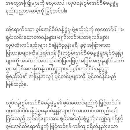
အတွေ့အကြုံများကို လေ့လာပါ၊ လုပ်ငန်းစွမ်းအင်စီမံခန့်ခွဲမှု
နည်းပညာအဆင့်ကို မြှင့်တင်ပါ။
ထိရောက်သော စွမ်းအင်စီမံခန့်ခွဲမှု ဖွဲ့စည်းပုံကို ထူထောင်ပါ။'မ
ရှင်းလင်းသောတာဝန်များ၊ မရှင်းလင်းသောရလဒ်များ၊
လုပ်ထုံးလုပ်နည်းများ စံချိန်စံညွှန်းမရှိ' နှင့် အခြားသော
ပြဿနာများကိုဖြေရှင်းရန် ရိုးရာစွမ်းအင်စီမံခန့်ခွဲမှုစနစ်စံနှုန်း
များကို အကောင်အထည်ဖော်ခြင်းဖြင့် အပြန်အလှန်ချိတ်ဆက်
မှု၊ အပြန်အလှန်ကန့်သတ်မှုများနှင့် စွမ်းအင်စီမံခန့်ခွဲမှု
ဖွဲ့စည်းပုံ၏ အပြန်အလှန်မြှင့်တင်မှုများကို မြှင့်တင်နိုင်မည်
ဖြစ်သည်။ .
လုပ်ငန်းစွမ်းအင်စီမံခန့်ခွဲမှု၏ စွမ်းဆောင်ရည်ကို မြှင့်တင်ပါ။
စွမ်းအင်စီမံခန့်ခွဲမှုစနစ်စံနှုန်းများကို အကောင်အထည်ဖော်
ခြင်းသည် လုပ်ငန်းများအား စွမ်းအင်သုံးစွဲမှုကို လျှော့ချရန်နှင့်
စွမ်းအင်ထိရောက်မှုကို မြှင့်တင်ရန် ကုန်ကျစရိတ်နည်းသော