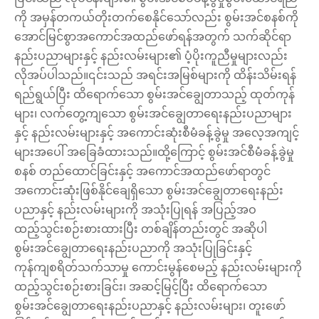
ကို အမှန်တကယ်တိုးတက်စေနိုင်သော်လည်း စွမ်းအင်စနစ်ကို
အောင်မြင်စွာအကောင်အထည်ဖော်ရန်အတွက် သက်ဆိုင်ရာ
နည်းပညာများနှင့် နည်းလမ်းများ၏ ပံ့ပိုးကူညီမှုများလည်း
လိုအပ်ပါသည်။၎င်းသည် အရင်းအမြစ်များကို ထိန်းသိမ်းရန်
ရည်ရွယ်ပြီး ထိရောက်သော စွမ်းအင်ချွေတာသည့် ထုတ်ကုန်
များ၊ လက်တွေ့ကျသော စွမ်းအင်ချွေတာရေးနည်းပညာများ
နှင့် နည်းလမ်းများနှင့် အကောင်းဆုံးစီမံခန့်ခွဲမှု အလေ့အကျင့်
များအပေါ် အခြေခံထားသည်။ထို့ကြောင့် စွမ်းအင်စီမံခန့်ခွဲမှု
စနစ် တည်ထောင်ခြင်းနှင့် အကောင်အထည်ဖော်ရာတွင်
အကောင်းဆုံးဖြစ်နိုင်ချေရှိသော စွမ်းအင်ချွေတာရေးနည်း
ပညာနှင့် နည်းလမ်းများကို အသုံးပြုရန် အပြည့်အဝ
ထည့်သွင်းစဉ်းစားထားပြီး တစ်ချိန်တည်းတွင် အဆိုပါ
စွမ်းအင်ချွေတာရေးနည်းပညာကို အသုံးပြုခြင်းနှင့်
ကုန်ကျစရိတ်သက်သာမှု ကောင်းမွန်စေမည့် နည်းလမ်းများကို
ထည့်သွင်းစဉ်းစားခြင်း၊ အဆင့်မြင့်ပြီး ထိရောက်သော
စွမ်းအင်ချွေတာရေးနည်းပညာနှင့် နည်းလမ်းများ၊ တူးဖော်