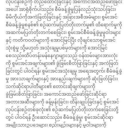
လုပ်ငန်းစဉ်ကို တည်ထောင်ခြင်းနှင့် အကောင်အထည်ဖော်ခြင်း
အပေါ် အာရုံစိုက်ပါသည်။ စီမံခန့်ခွဲမှုပြန်လည်သုံးသပ်ခြင်း၊
မိမိကိုယ်ကိုအကဲဖြတ်ခြင်းနှင့် အခြားအစီအမံများ၊ စွမ်းအင်
စီမံခန့်ခွဲမှုစနစ်၏ စဉ်ဆက်မပြတ်တိုးတက်မှု၏ ထိရောက်မှုကို
အဆက်မပြတ်တိုးတက်စေခြင်း၊ စွမ်းအင်စီမံခန့်ခွဲမှုမူဝါဒများ
နှင့် ကတိကဝတ်များကို အောင်မြင်ပြီး လိုချင်သောစွမ်းအင်
သုံးစွဲမှု သို့မဟုတ် အသုံးချမှုပစ်မှတ်များကို အောင်မြင်
စေသည်။ထိပ်တန်းမန်နေဂျာများသည် ဝန်ထမ်းများအားလုံး
ကို စွမ်းအင်အချက်များ၏ ခွဲခြမ်းစိတ်ဖြာခြင်းနှင့် အကဲဖြတ်
ခြင်းတွင် ပါဝင်ရန်၊ စွမ်းအင်အသုံးချမှု အရေအတွက်၊ စီမံခန့်ခွဲ
မှု အားသာချက်များနှင့် အားနည်းချက်များကို ဆုံးဖြတ်ခြင်း၊
သက်ဆိုင်ရာပါတီများ၏ တောင်းဆိုချက်များကို
ခွဲခြမ်းစိတ်ဖြာခြင်း၊ အကောင်အထည်ဖော်ခြင်းဆိုင်ရာ
အတားအဆီးများကို ခန့်မှန်းခြင်း၊ ထိန်းချုပ်ခြင်းနှင့် စွမ်းအင်
လုပ်ငန်းစဉ်တစ်ခုလုံး၏ စဉ်ဆက်မပြတ်တိုးတက်စေခြင်းတို့
တွင် ပါဝင်ရန် ဦးဆောင်သည်။ စီမံခန့်ခွဲမှု၊ စွမ်းအင်ဆိုင်ရာ
အမျိုးသားဥပဒေများ၊ စည်းမျဉ်းများနှင့် မူဝါဒများကို