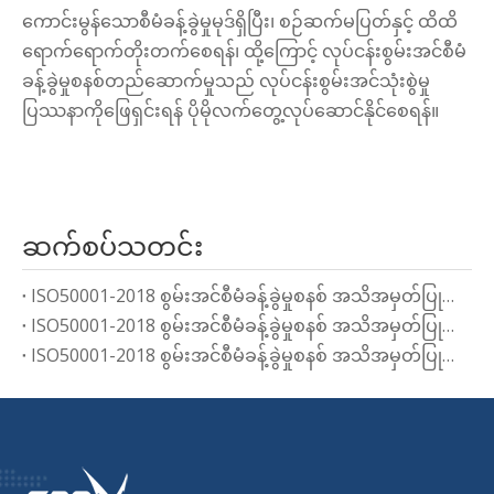
ကောင်းမွန်သောစီမံခန့်ခွဲမှုမုဒ်ရှိပြီး၊ စဉ်ဆက်မပြတ်နှင့် ထိထိ
ရောက်ရောက်တိုးတက်စေရန်၊ ထို့ကြောင့် လုပ်ငန်းစွမ်းအင်စီမံ
ခန့်ခွဲမှုစနစ်တည်ဆောက်မှုသည် လုပ်ငန်းစွမ်းအင်သုံးစွဲမှု
ပြဿနာကိုဖြေရှင်းရန် ပိုမိုလက်တွေ့လုပ်ဆောင်နိုင်စေရန်။
ဆက်စပ်သတင်း
ISO50001-2018 စွမ်းအင်စီမံခန့်ခွဲမှုစနစ် အသိအမှတ်ပြုလက်မှတ်ကို အကောင်အထည်ဖော်ခြင်း၏ အရေးပါမှု
ISO50001-2018 စွမ်းအင်စီမံခန့်ခွဲမှုစနစ် အသိအမှတ်ပြုလက်မှတ်ကို အကောင်အထည်ဖော်ခြင်း၏ အရေးပါမှု
ISO50001-2018 စွမ်းအင်စီမံခန့်ခွဲမှုစနစ် အသိအမှတ်ပြုလက်မှတ်ကို အကောင်အထည်ဖော်ခြင်း၏ အရေးပါမှု