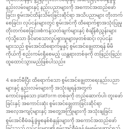
နည်းလမ်းများနှင့် နည်းပညာများကို အကောင်အထည်ဖော်
ခြင်း၊ စွမ်းအင်ထိန်းသိမ်းခြင်းဆိုင်ရာ အသိပညာများ တိုးတက်
စေခြင်း၊ လုပ်ငန်းများတွင် စွမ်းအင်ကို ထိရောက်စွာအသုံးပြုမှု
တိုးတက်စေခြင်း။စံကန့်သတ်ချက်များနှင့် စံချိန်စံညွှန်းများ
ကဲ့သို့သော ခိုင်မာသောလှုပ်ရှားမှုများမှတစ်ဆင့်၊ လုပ်ငန်း
များသည် စွမ်းအင်ထိရောက်မှုနှင့် စွမ်းအင်ချွေတာရန် မိမိ
ကိုယ်ကို စည်းကမ်းရှိစေမည့် ယန္တရားတစ်ခုကို တဖြည်းဖြည်း
ထူထောင်သွားမည်ဖြစ်ပါသည်။
4. ခေတ်မီပြီး ထိရောက်သော စွမ်းအင်ချွေတာရေးနည်းပညာ
များနှင့် နည်းလမ်းများကို အသုံးချရန်အတွက်
ကောင်းမွန်သော platform တစ်ခုကို တည်ဆောက်ပါ၊ တူးဖော်
ခြင်းနှင့် အကောင်းဆုံး စွမ်းအင်ချွေတာခြင်းဆိုင်ရာ
အလေ့အကျင့်များနှင့် အတွေ့အကြုံများကို အသုံးချခြင်း
စွမ်းအင်စီမံခန့်ခွဲမှုစနစ်စံနှုန်းများကို အကောင်အထည်ဖော်
ခြင်းသည် လုပ်ငန်းများ၏ စွမ်းအင်စီမံခန့်ခွဲမှုစွမ်းဆောင်ရည်