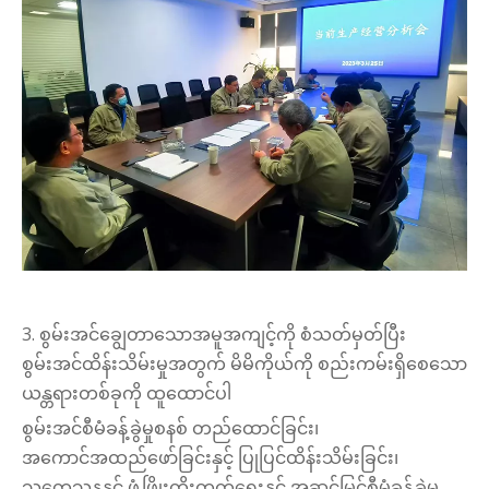
3. စွမ်းအင်ချွေတာသောအမူအကျင့်ကို စံသတ်မှတ်ပြီး
စွမ်းအင်ထိန်းသိမ်းမှုအတွက် မိမိကိုယ်ကို စည်းကမ်းရှိစေသော
ယန္တရားတစ်ခုကို ထူထောင်ပါ
စွမ်းအင်စီမံခန့်ခွဲမှုစနစ် တည်ထောင်ခြင်း၊
အကောင်အထည်ဖော်ခြင်းနှင့် ပြုပြင်ထိန်းသိမ်းခြင်း၊
သုတေသနနှင့် ဖွံ့ဖြိုးတိုးတက်ရေးနှင့် အဆင့်မြင့်စီမံခန့်ခွဲမှု