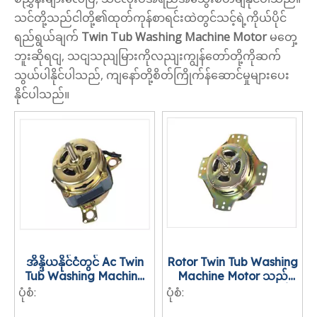
သင်တို့သည်ငါတို့၏ထုတ်ကုန်စာရင်းထဲတွင်သင့်ရဲ့ကိုယ်ပိုင်
ရည်ရွယ်ချက်
Twin Tub Washing Machine Motor
မတှေ့
ဘူးဆိုရငျ, သငျသညျမြားကိုလညျးကျွန်တော်တို့ကိုဆက်
သွယ်ပါနိုင်ပါသည်, ကျနော်တို့စိတ်ကြိုက်န်ဆောင်မှုများပေး
နိုင်ပါသည်။
အိန္ဒိယနိုင်ငံတွင် Ac Twin
Rotor Twin Tub Washing
Tub Washing Machine
Machine Motor သည်
Motor
Canadian ဘာသာစကား
ပုံစံ:
ပုံစံ: