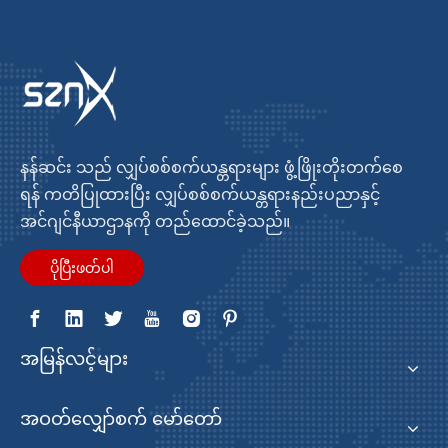
နန်ဆင်း သည် လျှပ်စစ်စက်ယန္တရားများ ဖွံ့ဖြိုးတိုးတက်စေ
ရန် ကတိပြုထားပြီး လျှပ်စစ်စက်ယန္တရားနည်းပညာနှင့်
အင်ဂျင်နီယာဌာနကို တည်ထောင်ခဲ့သည်။
ပိုပြီးဖတ်ပါ
အမြန်လင့်များ
အဝတ်လျှော်စက် မော်တော်