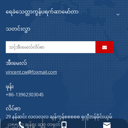
ရေခဲသေတ္တာကွန်ပရက်ဆာမော်တာ
သတင်းလွှာ
အီးမေးလ်
vincent.cw@foxmail.com
ဖုန်း
+86-13962303045
လိပ်စာ
29 နန်ဆင်း လလလလ ချန်ကွန်စစစစစ ရှဂျီဘန်မိုင်းယွမ်
၂၁၅၅၃၃ ချန်ရှူး ဆူဇူ တရုတ်
vincent.cw@foxmail.com
+86-0512-82353800
+86-13962303045