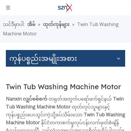
သင်ဒီမှာပါ:
အိမ်
»
ထုတ်ကုန်များ
»
Twin Tub Washing
Machine Motor
ကုန်ပစ္စည်းအမျိုးအစား
Twin Tub Washing Machine Motor
Nanxin လျှပ်စစ်စက်
တရုတ်အတွက်ပရော်ဖက်ရှင်နယ်
Twin
Tub Washing Machine Motor
ထုတ်လုပ်သူများနှင့်
ကုန်ပစ္စည်းပေးသွင်းကဲ့သို့ခပ်သိမ်းသော
Twin Tub Washing
Machine Motor
နိုင်ငံတကာစက်မှုလုပ်ငန်းလက်မှတ်စံချိန်
စံညွှန်းများလေပြီ, သင်လုံးဝအရည်အသွေးစိတ်ချနိုင်ပါသည်။