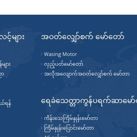
လင့်များ
အဝတ်လျှော်စက် မော်တော်
Wasing Motor
်များ
လှည့်ပတ်မော်တော်
ညာ
အလိုအလျောက်အဝတ်လျှော်စက် မော်တာ
ရေခဲသေတ္တာကွန်ပရက်ဆာမော
်ရန်
ကိန်းသေကြိမ်နှုန်းမော်တာ
ကြိမ်နှုန်းပြောင်းမော်တာ