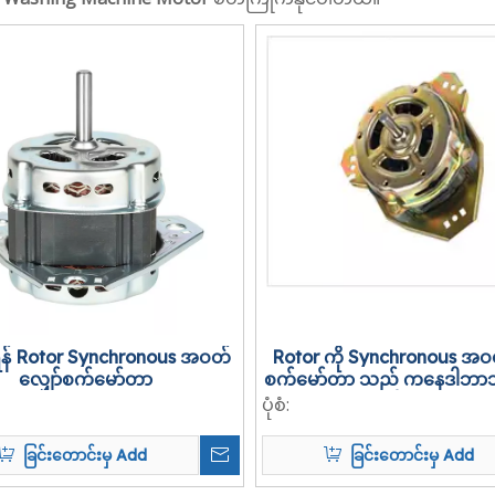
ရန် Rotor Synchronous အဝတ်
Rotor ကို Synchronous အဝတ
လျှော်စက်မော်တာ
စက်မော်တာ သည် ကနေဒါဘ
ပုံစံ:
ခြင်းတောင်းမှ Add
ခြင်းတောင်းမှ Add