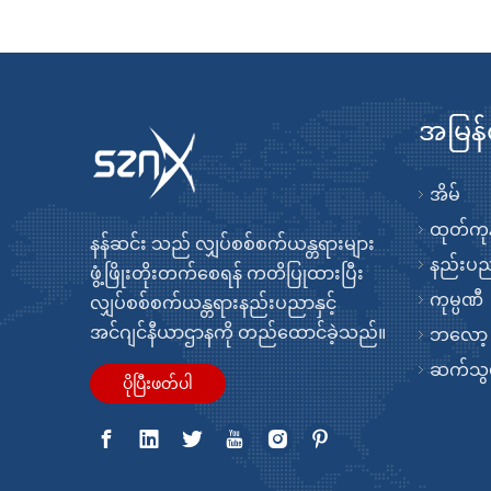
အမြန်
အိမ်
ထုတ်ကုန
နန်ဆင်း သည် လျှပ်စစ်စက်ယန္တရားများ
နည်းပ
ဖွံ့ဖြိုးတိုးတက်စေရန် ကတိပြုထားပြီး
ကုမ္ပဏီ
လျှပ်စစ်စက်ယန္တရားနည်းပညာနှင့်
အင်ဂျင်နီယာဌာနကို တည်ထောင်ခဲ့သည်။
ဘလော့
ဆက်သွယ
ပိုပြီးဖတ်ပါ