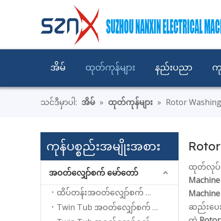
အိမ်
ထုတ်ကုန်များ
နည်းပညာ
ကု
သင်ဒီမှာပါ:
အိမ်
»
ထုတ်ကုန်များ
»
Rotor Washin
ကုန်ပစ္စည်းအမျိုးအစား
Roto
ထုတ်လုပ်မ
အဝတ်လျှော်စက် မော်တော်
Machine
ထိပ်တန်းအဝတ်လျှော်စက် မော်တာတင်ခြင်း။
Machine
ဆည်းပေးန
Twin Tub အဝတ်လျှော်စက် အတွက် Wash မော်တာ
တဲ့
Rotor