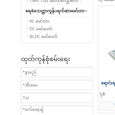
Twin Tub အဝတ်လျှော်စက် အတွက် Spin မော်တာ
ရေခဲသေတ္တာကွန်ပရက်ဆာမော်တာ
AC မော်တာ
DC မော်တော်
BLDC မော်တော်
ထုတ်ကုန်စုံစမ်းရေး
ရောင်း
ပုံစံ: