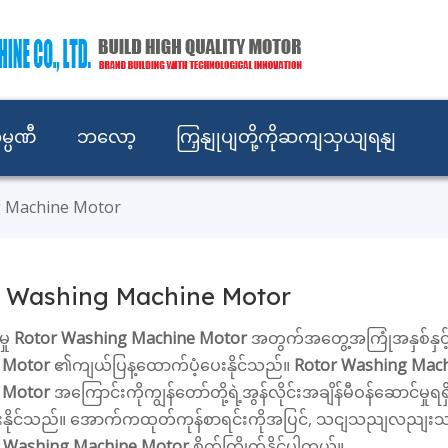
မ္ပဏီ
ဘလော့
ကြှနျုပျတို့ကိုဆကျသှယျရနျ
g Machine Motor
r Washing Machine Motor
ှု
Rotor Washing Machine Motor
အတွက်အတွေ့အကြုံအနှစ်နှင
 Motor
၏ကျယ်ပြန့ထောက်ပံ့ပေးနိုင်သည်။
Rotor Washing Mac
 Motor
အကြောင်းကိုကျွန်တော်တို့ရဲ့အွန်လိုင်းအချိန်မီဝန်ဆောင်မှုရရ
ိုင်သည်။ အောက်ကထုတ်ကုန်စာရင်းကိုအပြင်, သငျသညျလညျးသငျ့ရဲ့
 Washing Machine Motor
စိတ်ကြိုက်နိုင်ပါတယ်။