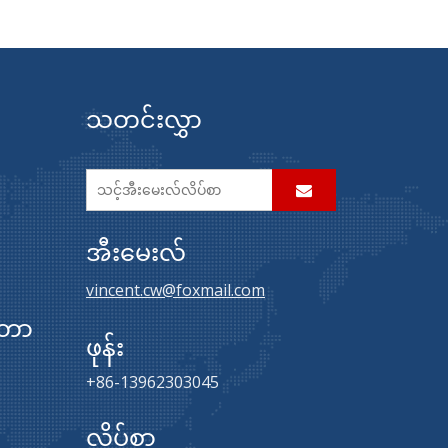
သတင်းလွှာ
အီးမေးလ်
vincent.cw@foxmail.com
်တာ
ဖုန်း
+86-13962303045
လိပ်စာ