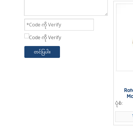
တင်ပြပါ။
Rot
Ma
ပုံစံ: