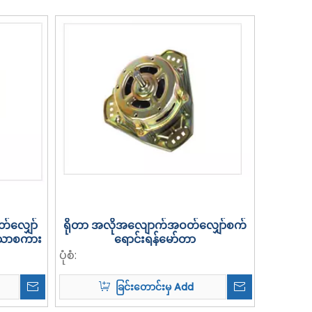
်လျှော်
ရိုတာ အလိုအလျောက်အဝတ်လျှော်စက်
ာသာစကား
ရောင်းရန်မော်တာ
ပုံစံ:
ခြင်းတောင်းမှ Add