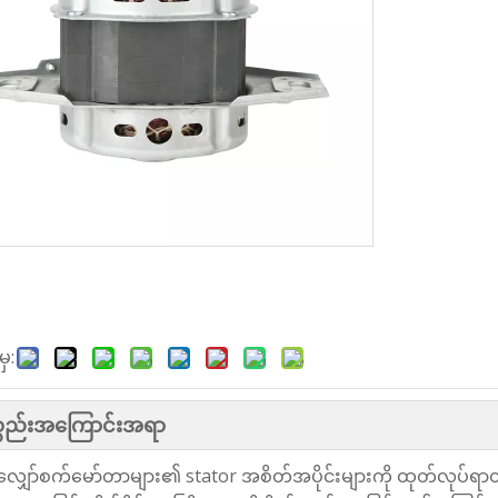
ှ:
စ္စည်းအကြောင်းအရာ
ှော်စက်မော်တာများ၏ stator အစိတ်အပိုင်းများကို ထုတ်လုပ်ရ