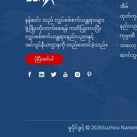
အိမ်
ထုတ်ကုန
အလိုအလျောက် Brushless အဝတ်လျှော်စက် မော်တာ ပေးသွင်းသူ
နန်ဆင်း သည် လျှပ်စစ်စက်ယန္တရားများ
နည်းပ
ဖွံ့ဖြိုးတိုးတက်စေရန် ကတိပြုထားပြီး
ကုမ္ပဏီ
လျှပ်စစ်စက်ယန္တရားနည်းပညာနှင့်
အင်ဂျင်နီယာဌာနကို တည်ထောင်ခဲ့သည်။
ဘလော့
ဆက်သွယ
ပိုပြီးဖတ်ပါ
ရောင်းရန် Rotor Synchronous အဝတ်လျှော်စက်မော်တာ
မူပိုင်ခွင့်
2026
Suzhou Nanxin 
