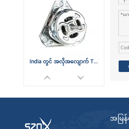
India တွင် အလိုအလျောက် Twin Tub Washing Machine Motor
အမြန်