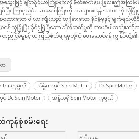
ွေးမြင့် ချိတ်ဝိုင်ယာကြိုးများကို မိတ်ဆက်ပေးခြင်း။ဤအကြမ်းခ
်ပြီး ကြာရှည်ခံသောနှောင်ကြိုးကို သေချာစေရန် stator ကို လုံခြုံ
ာင်ထားသော ဝါယာကြိုးသည် ထူးခြားသော ခိုင်ခံ့မှုနှင့် မျက်ရည်ယိုစိမ
ေရန် လုံခြုံပြီး ခိုင်ခံ့မြဲမြံသော ချိတ်ဆက်မှုကို အာမခံပါသည်။သ
ည်ငြိမ်မှုနှင့် ယုံကြည်စိတ်ချရမှုတို့ကို ပေးဆောင်ရန် ကျွန်ုပ်တို
သော:
otor ကုမ္ပဏီ
အိန္ဒိယတွင် Spin Motor
Dc Spin Motor
တွင် Dc Spin Motor
အိန္ဒိယရှိ Spin Motor ကုမ္ပဏီ
်ကုန်စုံစမ်းရေး