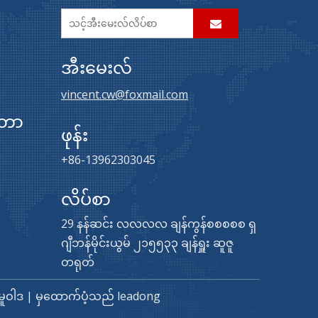
အီးမေးလ်
vincent.cw@foxmail.com
်တာ
ဖုန်း
+86-13962303045
လိပ်စာ
29 နန်ဆင်း လလလလ ချန်ကွန်စစစစစ ရှ
ဂျီဘန်မိုင်းယွမ် ၂၁၅၅၃၃ ချန်ရှူး ဆူဇူ
တရုတ်
ူဝါဒ
| မှထောက်ပံ့သည်
leadong