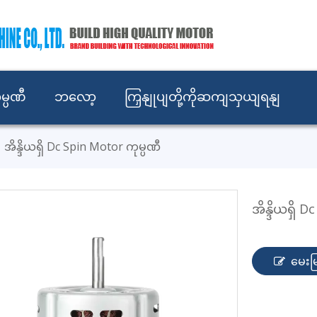
မ္ပဏီ
ဘလော့
ကြှနျုပျတို့ကိုဆကျသှယျရနျ
»
အိန္ဒိယရှိ Dc Spin Motor ကုမ္ပဏီ
အိန္ဒိယရှိ 
မေးမြ