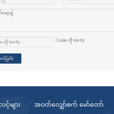
တင်ပြပါ။
လင့်များ
အဝတ်လျှော်စက် မော်တော်