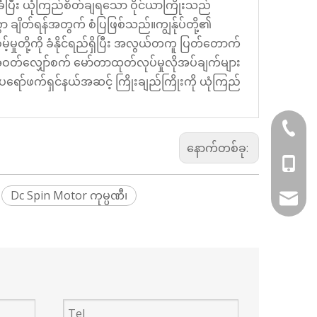
ံပြီး ယုံကြည်စိတ်ချရသော ဝိုင်ယာကြိုးသည်
စွာ ချိတ်ရန်အတွက် စံပြဖြစ်သည်။ကျွန်ုပ်တို့၏
့်မှုတို့ကို ခံနိုင်ရည်ရှိပြီး အလွယ်တကူ ပြတ်တောက်
င့်အဝတ်လျှော်စက် မော်တာထုတ်လုပ်မှုလိုအပ်ချက်များ
့၏ ပရော်ဖက်ရှင်နယ်အဆင့် ကြိုးချည်ကြိုးကို ယုံကြည်
+86-05
နောက်တစ်ခု:
+86-13
Dc Spin Motor ကုမ္ပဏီ၊
vincen