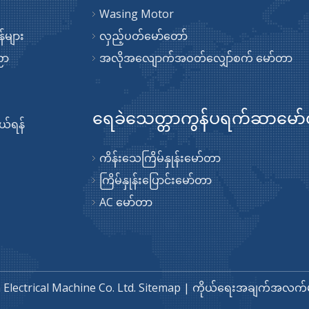
Wasing Motor
်များ
လှည့်ပတ်မော်တော်
ညာ
အလိုအလျောက်အဝတ်လျှော်စက် မော်တာ
ရေခဲသေတ္တာကွန်ပရက်ဆာမော
်ရန်
ကိန်းသေကြိမ်နှုန်းမော်တာ
ကြိမ်နှုန်းပြောင်းမော်တာ
AC မော်တာ
Electrical Machine Co. Ltd.
Sitemap
|
ကိုယ်ရေးအချက်အလက်မ