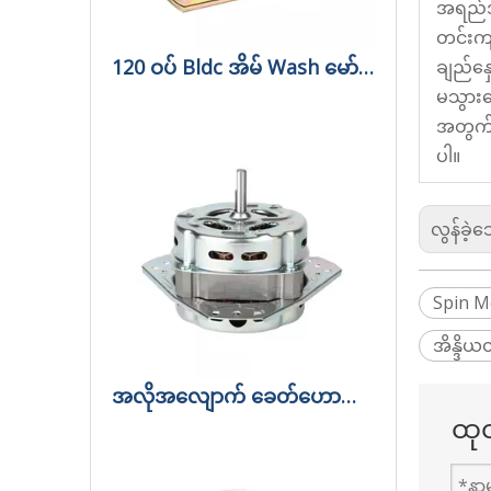
အရည်အသ
တင်းကျပ
120 ဝပ် Bldc အိမ် Wash မော်တာ
ချည်နှေ
မသွားစ
အတွက် တ
ပါ။
လွန်ခဲ့
Spin M
အိန္ဒိယ
အလိုအလျောက် ခေတ်ဟောင်းအဝတ်လျှော်စက် မော်တာရောင်းမည်။
ထုတ