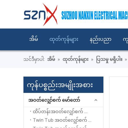
အိမ်
ထုတ်ကုန်များ
နည်းပညာ
ကု
သင်ဒီမှာပါ:
အိမ်
»
ထုတ်ကုန်များ
»
ပြသမှု မရှိပါ။
ကုန်ပစ္စည်းအမျိုးအစား
အဝတ်လျှော်စက် မော်တော်
ထိပ်တန်းအဝတ်လျှော်စက် မော်တာတင်ခြင်း။
Twin Tub အဝတ်လျှော်စက် အတွက် Wash မော်တာ