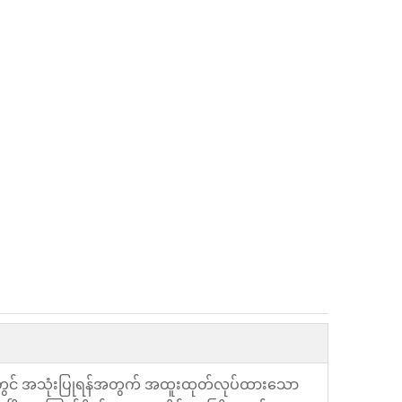
ာတွင် အသုံးပြုရန်အတွက် အထူးထုတ်လုပ်ထားသော