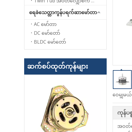
Twin Tub အဝတ်လျှော်စက် အတွက် Spin မော်တာ
ရေခဲသေတ္တာကွန်ပရက်ဆာမော်တာ
AC မော်တာ
DC မော်တော်
BLDC မော်တော်
ဆက်စပ်ထုတ်ကုန်များ
ဝေမျှမယ်မ
ကုန်ပ
အဝတ်လျ