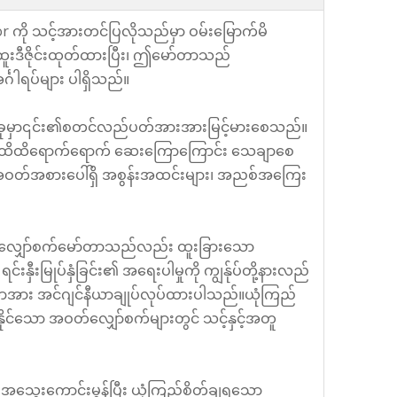
or ကို သင့်အားတင်ပြလိုသည်မှာ ဝမ်းမြောက်မိ
ူးဒီဇိုင်းထုတ်ထားပြီး၊ ဤမော်တာသည်
္ဂါရပ်များ ပါရှိသည်။
တစ်ခုမှာ၎င်း၏စတင်လည်ပတ်အားအားမြင့်မားစေသည်။
်နှင့် ထိထိရောက်ရောက် ဆေးကြောကြောင်း သေချာစေ
့်အဝတ်အစားပေါ်ရှိ အစွန်းအထင်းများ၊ အညစ်အကြေး
တ်လျှော်စက်မော်တာသည်လည်း ထူးခြားသော
ှီးမြုပ်နှံခြင်း၏ အရေးပါမှုကို ကျွန်ုပ်တို့နားလည်
ော်တာအား အင်ဂျင်နီယာချုပ်လုပ်ထားပါသည်။ယုံကြည်
ိုင်သော အဝတ်လျှော်စက်များတွင် သင့်နှင့်အတူ
ည်အသွေးကောင်းမွန်ပြီး ယုံကြည်စိတ်ချရသော