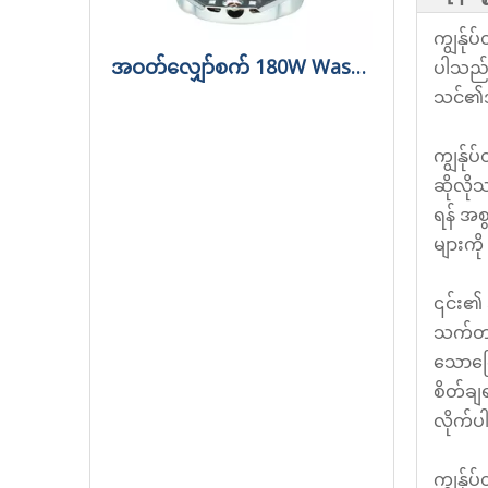
ကျွန်ု
အဝတ်လျှော်စက် 180W Wash Motor
ပါသည်။
သင်၏အ၀
ကျွန်ု
ဆိုလို
ရန် အစ
များကိ
၎င်း၏
သက်တမ်
သောကြေ
စိတ်ချ
လိုက်ပါ
ကျွန်ု