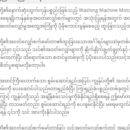
ပ်တို့၏နောက်ဆုံးထွက်ကုန်ပစ္စည်းဖြစ်သည့် Washing Machine Mot
ရေချိုးကန်နှစ်ခုအဝတ်လျှော်စက်များတွင် အသုံးပြုရန်အတွက် အထ
တ်လျှော်မှုအတွေ့အကြုံကို ပိုမိုကောင်းမွန်စေမည့် ထူးခြားသည့်အင်
ပ်တို့၏အဝတ်လျှော်စက်မော်တာ၏ထူးခြားသောအင်္ဂါရပ်များထဲမှ
သည်မှာ ၎င်းသည် သင်၏အ၀တ်လျှော်များကို နှိုက်နှိုက်ချွတ်ချွတ
ွမ်းထက်ပြီး ထိရောက်သော စတင်မှုတစ်ခုကို ပံ့ပိုးပေးပါသည်။သင
ု စိတ်ပူစရာမလိုတော့ပါ။
 အထင်ကြီးလောက်သော စွမ်းဆောင်ရည်အပြင်၊ ကျွန်ုပ်တို့၏ အဝ
းကို ပေးဆောင်ပါသည်။တာရှည်ခံပြီး ကြာရှည်ခံပစ္စည်းတစ်ခုတွင် ရင်းန
ာင့် ကျွန်ုပ်တို့သည် အချိန်စမ်းသပ်မှုကိုခံနိုင်ရည်ရှိစေရန် ဤမ
ရပြီး တသမတ်တည်း စွမ်းဆောင်ရည်ကို ပေးစွမ်းနိုင်ပြီး မရေမတွက်န
ရန် ၎င်းကို သင် အားကိုးနိုင်ပါသည်။
ပ်တို့၏အဝတ်လျှော်စက်မော်တာဖြင့်၊ သင့်အဝတ်လျှော်စက်တွင် အရ