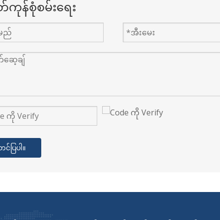
်ကုန်စုံစမ်းရေး
တင်ပြပါ။