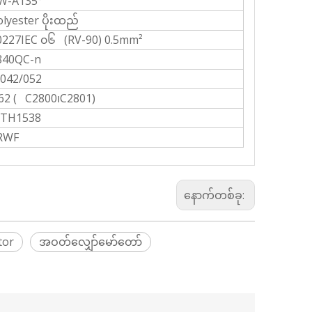
W-A135°
olyester ပိုးထည်
0227IEC ၀၆ (RV-90) 0.5mm²
840QC-n
042/052
62 ( C2800၊C2801)
TH1538
RWF
နောက်တစ်ခု:
tor
အဝတ်လျှော်မော်တော်