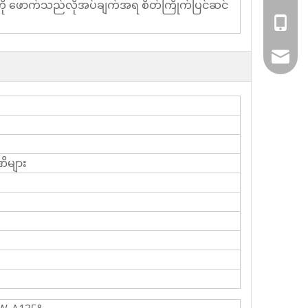
ို ဖောက်သည်လိုအပ်ချက်အရ စိတ်ကြိုက်ပြင်ဆင်
+86-13
vincen
ိများ