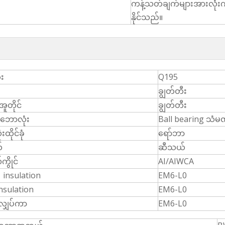
ကန့်သတ်ချက်များအားလုံးက
။
နိုင်သည်။
ီး
Q195
ချွတ်တီး
ူတိုင်
ချွတ်တီး
ဘောလုံး
Ball bearing သံမဏ
ထိုင်ခုံ
ရော်ဘာ
်
ဆီသယ်
ွိုင်
AI/AIWCA
 insulation
EM6-L0
nsulation
EM6-L0
လျှပ်ကာ
EM6-L0