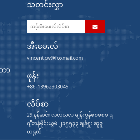
သတင်းလွှာ
အီးမေးလ်
vincent.cw@foxmail.com
်တာ
ဖုန်း
+86-13962303045
လိပ်စာ
29 နန်ဆင်း လလလလ ချန်ကွန်စစစစစ ရှ
ဂျီဘန်မိုင်းယွမ် ၂၁၅၅၃၃ ချန်ရှူး ဆူဇူ
တရုတ်