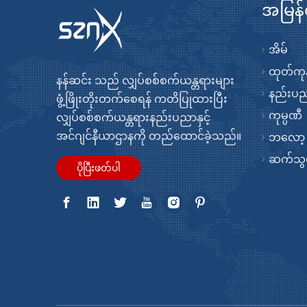
အမြန်
အိမ်
ထုတ်ကုန
နန်ဆင်း သည် လျှပ်စစ်စက်ယန္တရားများ
နည်းပ
ဖွံ့ဖြိုးတိုးတက်စေရန် ကတိပြုထားပြီး
ကုမ္ပဏီ
လျှပ်စစ်စက်ယန္တရားနည်းပညာနှင့်
အင်ဂျင်နီယာဌာနကို တည်ထောင်ခဲ့သည်။
ဘလော့
ဆက်သွယ
ပိုပြီးဖတ်ပါ