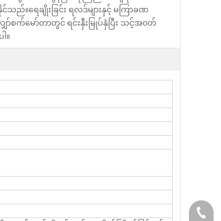
းနိုင်သည်။ရေချိုးခြင်း ရလဒ်များနှင့် မကြာခဏ
ာ်စက်မော်တာတွင် ရင်းနှီးမြုပ်နှံပြီး သင့်အ၀တ်
ပါ။
+86-05