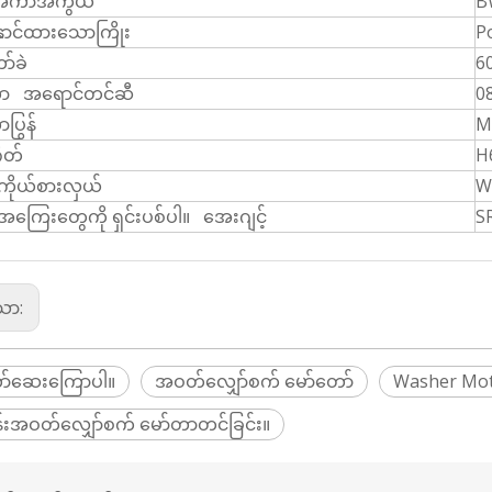
အကာအကွယ်
B
ောင်ထားသောကြိုး
P
ာ်ခဲ
6
ကာ အရောင်တင်ဆီ
0
ပြွန်
M
ိတ်
H
ဲကိုယ်စားလှယ်
W
ြေးတွေကို ရှင်းပစ်ပါ။ အေးဂျင့်
S
သော:
ာ်ဆေးကြောပါ။
အဝတ်လျှော်စက် မော်တော်
Washer Mo
်းအဝတ်လျှော်စက် မော်တာတင်ခြင်း။