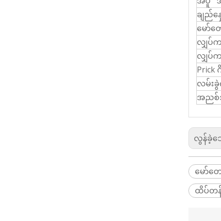
အပူ 
ချည်နှ
မော်တေ
လျှပ်
လျှပ်ကာ
Prick ဂ
လမ်းခွ
အညစ်အက
လွန်ခဲ့
မော်တေ
ထိပ်တန