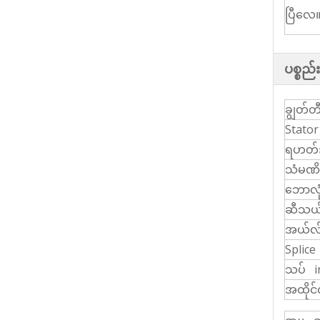
ပြီလေ
ပစ္စည်း
ချွတ်တ
Stator
ရဟတ်အ
သံမဏိ
ဘောလုံး
ဆီသယ
အယ်လ်က
Splice
သပ် i
အထိုင်