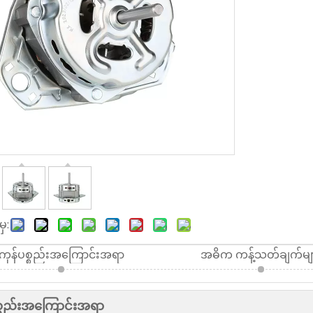
ှ:
ကုန်ပစ္စည်းအကြောင်းအရာ
အဓိက ကန့်သတ်ချက်မျ
စ္စည်းအကြောင်းအရာ