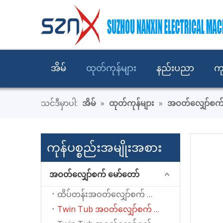
အိမ်
ထုတ်ကုန်များ
နည်းပညာ
ကု
သင်ဒီမှာပါ:
အိမ်
»
ထုတ်ကုန်များ
»
အဝတ်လျှော်စက်
ကုန်ပစ္စည်းအမျိုးအစား
အဝတ်လျှော်စက် မော်တော်
ထိပ်တန်းအဝတ်လျှော်စက် မော်တာတင်ခြင်း။
Twin Tub အဝတ်လျှော်စက် အတွက် Wash မော်တာ