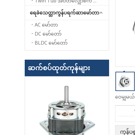
Twin Tub အဝတ်လျှော်စက် အတွက် Spin မော်တာ
ရေခဲသေတ္တာကွန်ပရက်ဆာမော်တာ
AC မော်တာ
DC မော်တော်
BLDC မော်တော်
ဆက်စပ်ထုတ်ကုန်များ
ဝေမျှမယ်မ
ကုန်ပ