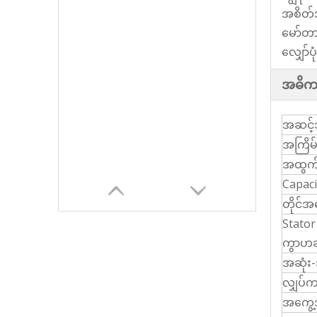
အစိတ်အပ
မော်တာ
လျှော်ပ
အဓိက 
အဆင့်
အကြိမ
အထွက်
Capaci
တိုင်
Stato
ကွာဟခ
အဆုံး-
လျှပ်
အကွေ့