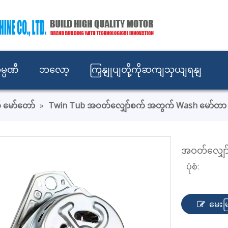
မ္ပဏီ
ဘလော့
ကြှနျုပျတို့ကိုဆကျသှယျရနျ
 မော်တော်
»
Twin Tub အဝတ်လျှော်စက် အတွက် Wash မော်တာ
အဝတ်လျှော
ပုံစံ:
မေးမြ