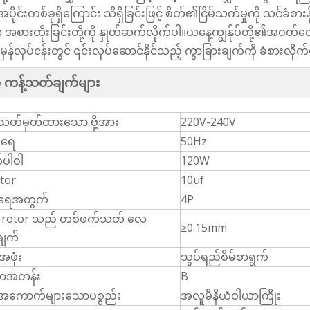
ိုင်းတစ်ခုရှိကြောင်း သိရှိခြင်းဖြင့် စိတ်၏ငြိမ်သက်မှုကို သင်ခံစာ
 အစားထိုးခြင်းတို့ကို နှုတ်ဆက်လိုက်ပါ။ယနေ့ကျွန်ုပ်တို့၏အဝတ်လျှေ
ုံမှန်လုပ်ငန်းတွင် ၎င်းလုပ်ဆောင်နိုင်သည့် ကွာခြားချက်ကို ခံစားလိုက်
ကန့်သတ်ချက်များ
သတ်မှတ်ထားသော ဗို့အား
220V-240V
်ရေ
50Hz
ပါဝါ
120W
tor
10uf
အရေအတွက်
4P
r rotor သည် တစ်ဖက်သတ် လေ
≥0.15mm
ျက်
အဖုံး
သွပ်ရည်စိမ်စာရွက်
ကာအတန်း
B
အကောက်များသောပစ္စည်း
အလူမီနီယံဝါယာကြိုး