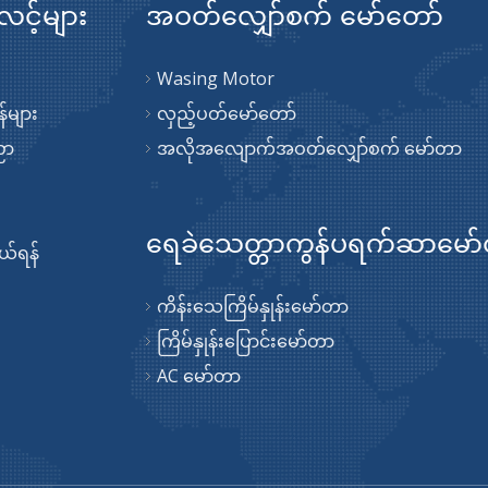
လင့်များ
အဝတ်လျှော်စက် မော်တော်
Wasing Motor
်များ
လှည့်ပတ်မော်တော်
ညာ
အလိုအလျောက်အဝတ်လျှော်စက် မော်တာ
ရေခဲသေတ္တာကွန်ပရက်ဆာမော
်ရန်
ကိန်းသေကြိမ်နှုန်းမော်တာ
ကြိမ်နှုန်းပြောင်းမော်တာ
AC မော်တာ